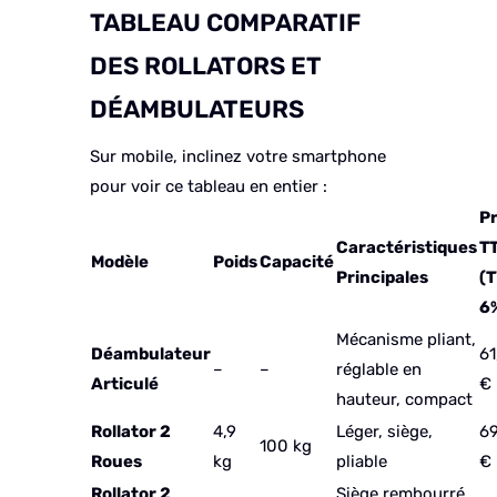
TABLEAU COMPARATIF
DES ROLLATORS ET
DÉAMBULATEURS
Sur mobile, inclinez votre smartphone
pour voir ce tableau en entier :
Pr
Caractéristiques
T
Modèle
Poids
Capacité
Principales
(
6
Mécanisme pliant,
Déambulateur
61
–
–
réglable en
Articulé
€
hauteur, compact
Rollator 2
4,9
Léger, siège,
69
100 kg
Roues
kg
pliable
€
Rollator 2
Siège rembourré,