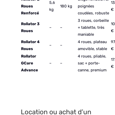
5,6
13
Roues
180 kg
poignées
kg
€
Renforcé
coudées, robuste
3 roues, corbeille
Rollator 3
10
–
–
+ tablette, très
Roues
€
maniable
Rollator 4
4 roues, plateau
97
–
–
Roues
amovible, stable
€
Rollator
4 roues, pliable,
17
GCare
–
–
sac + porte-
€
Advance
canne, premium
Location ou achat d’un