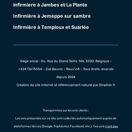
infirmiere à Jambes et La Plante
Infirmière à Jemeppe sur sambre
Infirmière à Temploux et Suarlée
Siège social : Du, Rue du Grand Taillis 14A, 5020, Belgique –
+32473675554
– Zoé Bauvin – Bauv’infi – Tous droits réservés
depuis 2024
Création de site internet et référencement naturel par Stradion.fr
Transparence sur les avis clients :
Les avis présentés sur ce site sont collectés automatiquement auprès de
plateformes tierces (Google, TripAdvisor, Facebook, etc.). Ces avis
n’ont pas